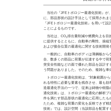
当社の『JFEトポロジー最適化技術』
に、部品形状の設計手法として採用されま
『JFEトポロジー最適化技術』を用いて
ことによるものです。
当社は、CO
排出量削減や燃費向上を目
2
に提供するとともに、自動車の剛性、操縦
および接合位置の最適化に関する技術開発
一般的に、自動車のボディは薄鋼板から
合、数多くの部品に荷重が伝達する中で荷
突安全性能などの面で優れた部品を設計す
う問題がありました。そのため、複雑な車
トポロジー最適化技術は、“対象範囲か
れる特性に必要な要素を残存させ、最も効
造最適化手法の一つで、従来は鋳物や樹脂
適化技術』は、トポロジー最適化の解析プ
件を満たす部品形状の最適化に応用したも
たため、複雑な荷重の変化を反映できず精
技術』では、設計空間（当該部品を配置す