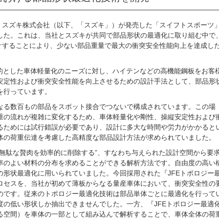
が、スズキ株式会社（以下、「スズキ」）が発売した「スイフトスポーツ
した。これは、当社とスズキが共同で部品形状の最適化に取り組む中で
設計することにより、少ない部品重量で最大の衝突安全性能向上を達成し
的とした車体軽量化のニーズに対し、ハイテンなどの高機能鋼板をお客
安定性および衝突安全性能を向上させるための設計手法として、部品形
を行っています。
なる数百もの部品をスポット接合でつないで構成されています。この場
重の流れが複雑に変化するため、車体軽量化や剛性、操縦安定性および
るためには試行錯誤が必要であり、設計に多大な時間や労力がかかると
体の荷重伝達を考慮した高精度な部品設計方法が求められていました。
ら無駄な贅肉を効率的に削除する”、すなわち与えられた設計空間から要
率のよい材料の分布を求めることができる解析方法です。自由度の高い
の形状最適化に用いられていました。今回採用された『JFEトポロジー
ロセスを、当社が初めて薄板からなる量産車体において、衝突安全性の
のです。従来のトポロジー最適化技術は部品単体ごとに最適化を行って
度の低い形状しか抽出できませんでした。一方、『JFEトポロジー最適
る空間）を車体の一部として組み込んで解析することで、車体全体の荷