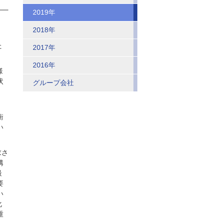
2019年
」
2018年
、
た
2017年
2016年
様
状
グループ会社
衝
い
求さ
構
最
要
い
化
重