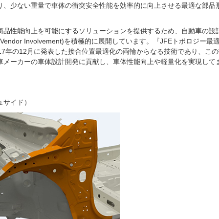
り、少ない重量で車体の衝突安全性能を効率的に向上させる最適な部品
商品性能向上を可能にするソリューションを提供するため、自動車の設
Vendor Involvement)を積極的に展開しています。『JFEトポロジー最
17年の12月に発表した接合位置最適化の両輪からなる技術であり、この
車メーカーの車体設計開発に貢献し、車体性能向上や軽量化を実現して
ュサイド）