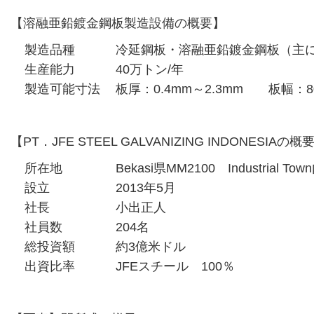
【溶融亜鉛鍍金鋼板製造設備の概要】
製造品種
冷延鋼板・溶融亜鉛鍍金鋼板（主
生産能力
40万トン/年
製造可能寸法
板厚：0.4mm～2.3mm 板幅：80
【PT．JFE STEEL GALVANIZING INDONESIAの概
所在地
Bekasi県MM2100 Industrial Tow
設立
2013年5月
社長
小出正人
社員数
204名
総投資額
約3億米ドル
出資比率
JFEスチール 100％