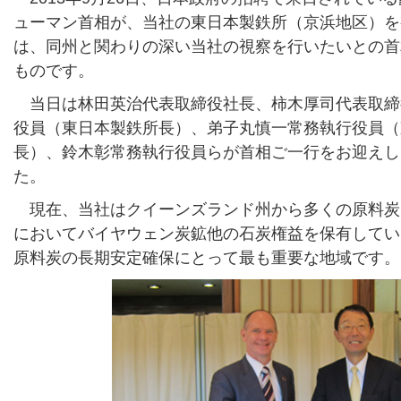
ューマン首相が、当社の東日本製鉄所（京浜地区）を
は、同州と関わりの深い当社の視察を行いたいとの首
ものです。
当日は林田英治代表取締役社長、柿木厚司代表取締
役員（東日本製鉄所長）、弟子丸慎一常務執行役員（
長）、鈴木彰常務執行役員らが首相ご一行をお迎えし
た。
現在、当社はクイーンズランド州から多くの原料炭
においてバイヤウェン炭鉱他の石炭権益を保有してい
原料炭の長期安定確保にとって最も重要な地域です。