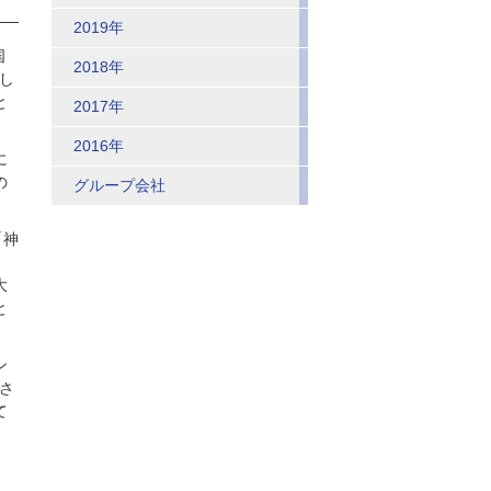
2019年
国
2018年
し
と
2017年
2016年
に
の
グループ会社
「神
大
と
ン
さ
て