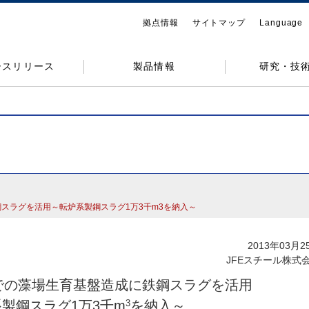
拠点情報
サイトマップ
Language
ースリリース
製品情報
研究・技
スラグを活用～転炉系製鋼スラグ1万3千m3を納入～
2013年03月2
JFEスチール株式
での藻場生育基盤造成に鉄鋼スラグを活用
3
製鋼スラグ1万3千m
を納入～