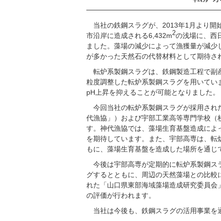
当社の鉄鋼スラグが、2013年1月より
2
市沿岸に造成される6,432m
の浅場に、西
ました。藻場の減少によって漁獲量が減少
が多かった天然石の代替材料として期待さ
転炉系製鋼スラグは、鉄鋼製造工程で副産
粒度調整した転炉系製鋼スラグを用いてい
pH上昇を抑えることが可能となりました。
今回当社の転炉系製鋼スラグが採用され
代漁協」）および宇部工業高等専門学校（
す。神代漁協では、藻場生育基盤造成によ
を期待しています。また、宇部高専は、転
もに、藻場生育基盤を造成した場所を通じ
今後は宇部高専が定期的に転炉系製鋼ス
グするとともに、周辺の天然藻場との比較に
れた「山口県東部海域藻場造成研究委員会
の評価が行われます。
当社は今後も、鉄鋼スラグの活用事業を