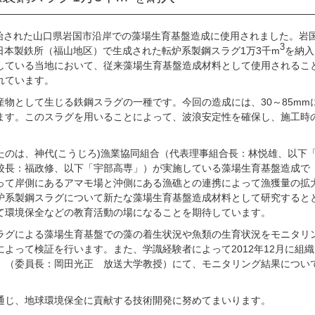
開始された山口県岩国市沿岸での藻場生育基盤造成に使用されました。岩
3
日本製鉄所（福山地区）で生成された転炉系製鋼スラグ1万3千m
を納入
している当地において、従来藻場生育基盤造成材料として使用されるこ
れています。
物として生じる鉄鋼スラグの一種です。今回の造成には、30～85mm
ます。このスラグを用いることによって、波浪安定性を確保し、施工時
たのは、神代(こうじろ)漁業協同組合（代表理事組合長：林悦雄、以下
校長：福政修、以下「宇部高専」）が実施している藻場生育基盤造成で
って岸側にあるアマモ場と沖側にある漁礁との連携によって漁獲量の拡
炉系製鋼スラグについて新たな藻場生育基盤造成材料として研究すると
て環境保全などの教育活動の場になることを期待しています。
ラグによる藻場生育基盤での藻の着生状況や魚類の生育状況をモニタリ
よって検証を行います。また、学識経験者によって2012年12月に組織
」（委員長：岡田光正 放送大学教授）にて、モニタリング結果につい
通じ、地球環境保全に貢献する技術開発に努めてまいります。