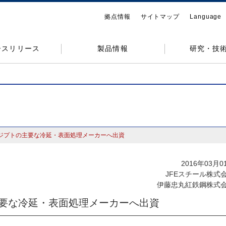
拠点情報
サイトマップ
Language
ースリリース
製品情報
研究・技
ジプトの主要な冷延・表面処理メーカーへ出資
2016年03月0
JFEスチール株式
伊藤忠丸紅鉄鋼株式
要な冷延・表面処理メーカーへ出資