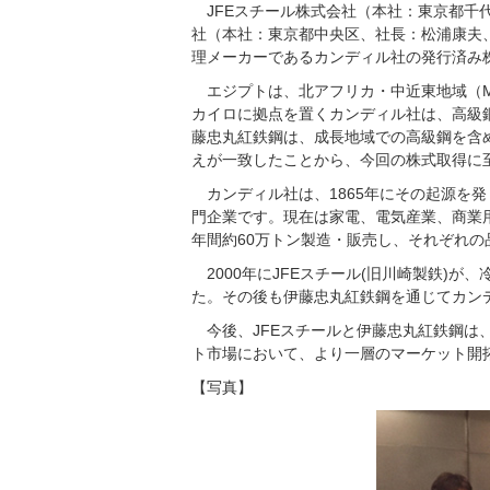
JFEスチール株式会社（本社：東京都千
社（本社：東京都中央区、社長：松浦康夫
理メーカーであるカンディル社の発行済み株式
エジプトは、北アフリカ・中近東地域（
カイロに拠点を置くカンディル社は、高級
藤忠丸紅鉄鋼は、成長地域での高級鋼を含
えが一致したことから、今回の株式取得に
カンディル社は、1865年にその起源を発
門企業です。現在は家電、電気産業、商業
年間約60万トン製造・販売し、それぞれの
2000年にJFEスチール(旧川崎製鉄)
た。その後も伊藤忠丸紅鉄鋼を通じてカン
今後、JFEスチールと伊藤忠丸紅鉄鋼
ト市場において、より一層のマーケット開
【写真】