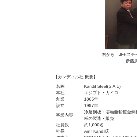
右から JFEスチー
伊藤
【カンディル社 概要】
名称
Kandil Steel(S.A.E)
本社
エジプト・カイロ
創業
1865年
設立
1997年
冷延鋼板・溶融亜鉛鍍金鋼
事業内容
板の製造・販売
社員数
約1,000名
社長
Amr Kandil氏