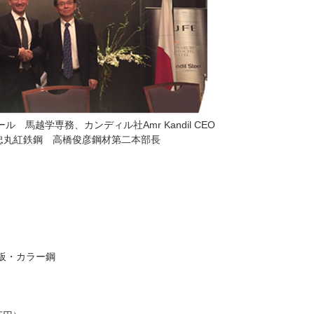
ル 馬越学専務、カンディル社Amr Kandil CEO
忠丸紅鉄鋼 高橋俊彦鋼材第二本部長
板・カラー鋼