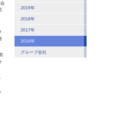
式会
2019年
処
2018年
、
2017年
伊
考
2016年
グループ会社
名
を
し
。
プ