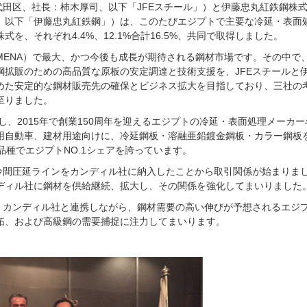
代田区、社長：柿木厚司、以下「JFEスチール」）と伊藤忠丸紅鉄鋼株
、以下「伊藤忠丸紅鉄鋼」）は、このたびエジプトで主要な冷延・表面
を、それぞれ4.4%、12.1%合計16.5%、共同で取得しました。
MENA）で最大、かつ今後も成長が期待される鋼材市場です。その中で
鋼拡販のための高品質な原板の安定調達と技術支援を、JFEスチールと
めた安定的な鋼材販売先の確保とビジネス拡大を目指しており、三社の
至りました。
し、2015年で創業150周年を迎えるエジプトの冷延・表面処理メーカー
用自動車、建材用途向けに、冷延鋼板・溶融亜鉛鍍金鋼板・カラー鋼板
品種でエジプトNO.1シェアを誇っています。
が、冷間圧延ラインをカンディル社に納入したことから取引関係が始まりま
ディル社に鋼材を供給継続、拡大し、その関係を強化してまいりました
は、カンディル社と連携しながら、鋼材需要の高い伸びが予想されるエジ
拓、および高級鋼の需要捕捉に注力してまいります。