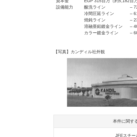
資本金
EGP 315百万（約5,182
設備能力
酸洗ライン
– 
冷間圧延ライン
– 
焼鈍ライン
– 
溶融亜鉛鍍金ライン
– 
カラー鍍金ライン
– 
【写真】カンディル社外観
本件に関す
JFEスチール