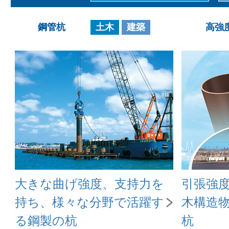
鋼管杭
土木
建築
高強
大きな曲げ強度、支持力を
引張強度5
持ち、様々な分野で活躍す
木構造
る鋼製の杭
杭