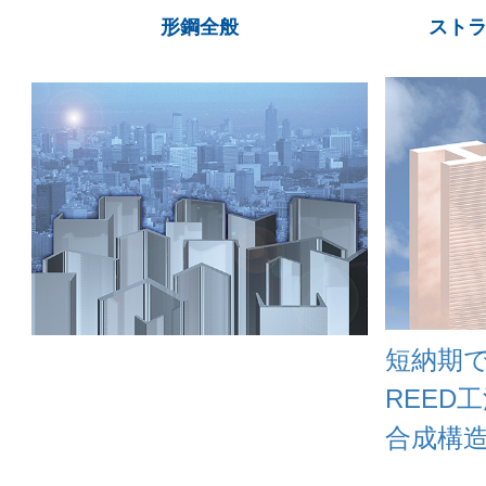
形鋼全般
ストラ
短納期
REED
合成構