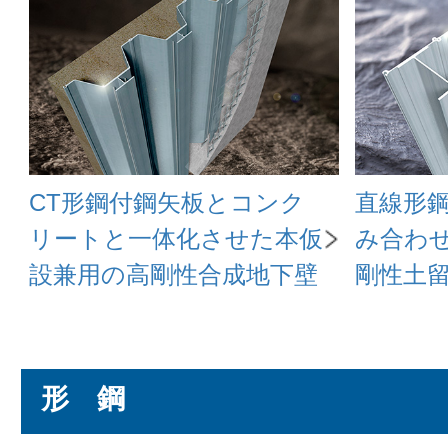
CT形鋼付鋼矢板とコンク
直線形
リートと一体化させた本仮
み合わ
設兼用の高剛性合成地下壁
剛性土
形 鋼