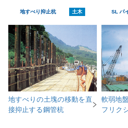
地すべり抑止杭
土木
SL パ
地すべりの土塊の移動を直
軟弱地
接抑止する鋼管杭
フリク