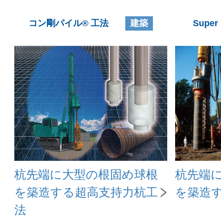
コン剛パイル® 工法
建築
Super
杭先端に大型の根固め球根
杭先端
を築造する超高支持力杭工
を築造
法