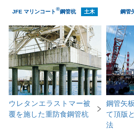
®
JFE マリンコート
鋼管杭
土木
鋼管
ウレタンエラストマー被
鋼管矢
覆を施した重防食鋼管杭
て頂版
法