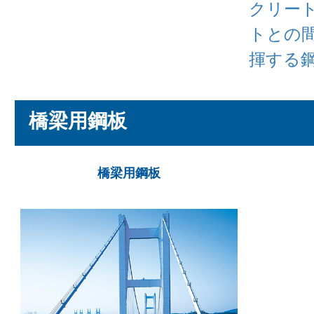
クリー
トとの
揮する
橋梁用鋼板
橋梁用鋼板