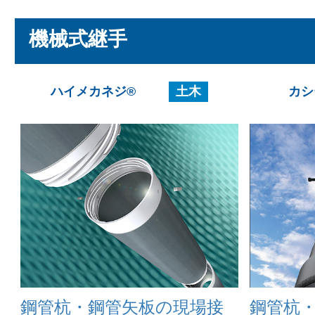
機械式継手
ハイメカネジ®
土木
カシ
鋼管杭・鋼管矢板の現場接
鋼管杭