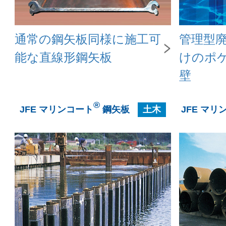
通常の鋼矢板同様に施工可
管理型
能な直線形鋼矢板
けのポ
壁
®
JFE マリンコート
鋼矢板
土木
JFE マリ