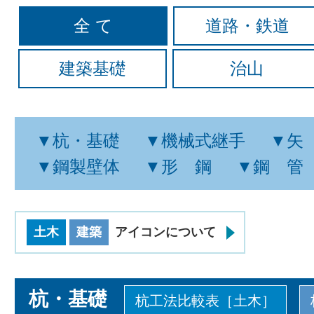
全 て
道路・鉄道
建築基礎
治山
▼杭・基礎
▼機械式継手
▼矢
▼鋼製壁体
▼形 鋼
▼鋼 管
土木
建築
アイコンについて
杭・基礎
杭工法比較表［土木］