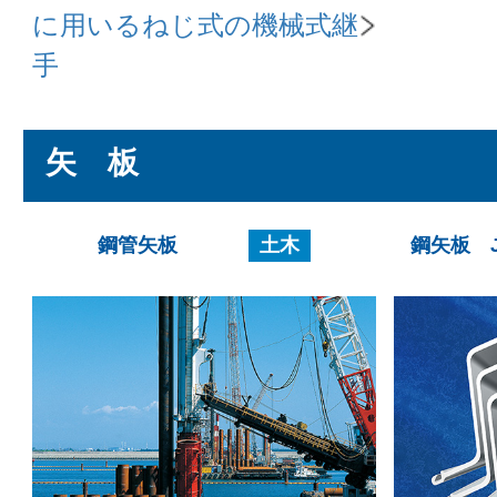
に用いるねじ式の機械式継
手
矢 板
鋼管矢板
土木
鋼矢板 J