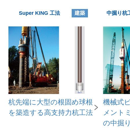
Super KING 工法
建築
中掘り杭工
杭先端に大型の根固め球根
機械式
を築造する高支持力杭工法
メント
の中掘