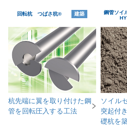
鋼管ソイ
回転杭 つばさ杭®︎
建築
H
杭先端に翼を取り付けた鋼
ソイル
管を回転圧入する工法
突起付
礎杭を