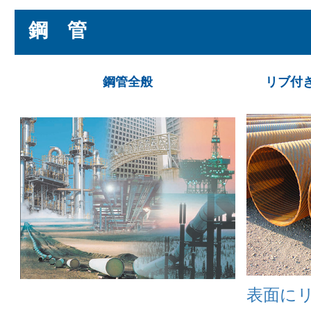
鋼 管
鋼管全般
リブ付
表面に