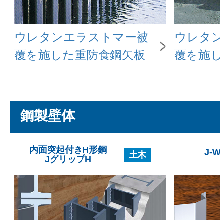
ウレタンエラストマー被
ウレタ
覆を施した重防食鋼矢板
覆を施
鋼製壁体
内面突起付きH形鋼
J-
土木
JグリップH