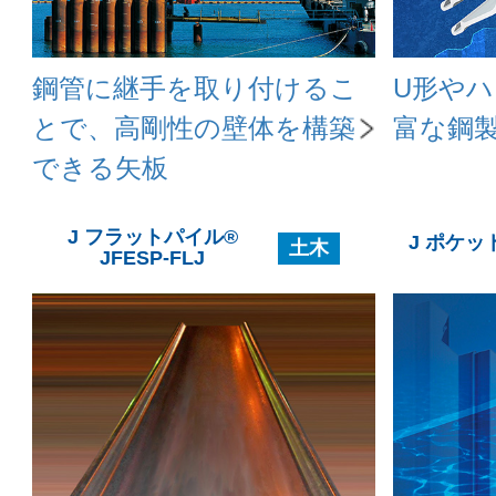
鋼管に継手を取り付けるこ
U形や
とで、高剛性の壁体を構築
富な鋼
できる矢板
J フラットパイル®
J ポケッ
土木
JFESP-FLJ