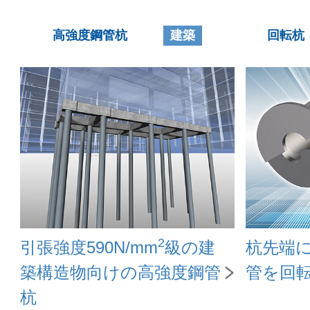
高強度鋼管杭
建築
回転杭
2
引張強度590N/mm
級の建
杭先端
築構造物向けの高強度鋼管
管を回
杭