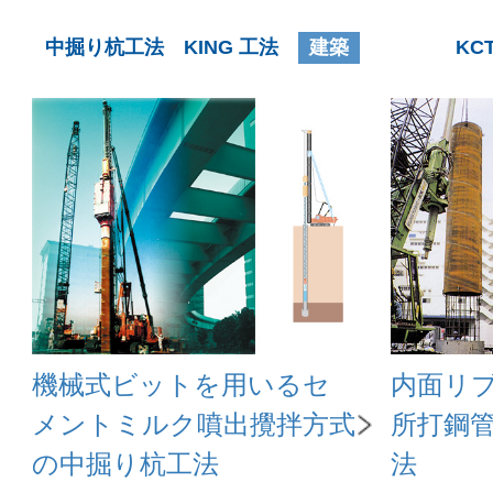
中掘り杭工法 KING 工法
建築
KC
機械式ビットを用いるセ
内面リ
メントミルク噴出攪拌方式
所打鋼
の中掘り杭工法
法