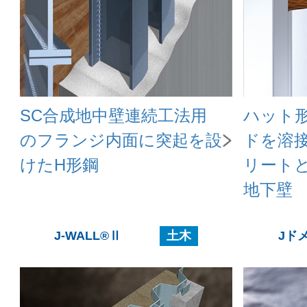
SC合成地中壁連続工法用
ハット
のフランジ内面に突起を設
ドを溶
けたH形鋼
リート
地下壁
J-WALL®Ⅱ
土木
Jド