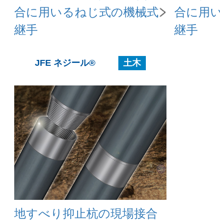
合に用いるねじ式の機械式
合に用
継手
継手
JFE ネジール®
土木
地すべり抑止杭の現場接合